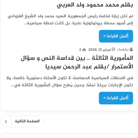
بقلم محمد محمود ولد العربي
لم تكن زيارة فخامة رئيس الجمهورية السيد محمد ولد الشيخ الغزواني
إلى أمبود محطة بروتوكولية عابرة، بل كانت لحظة سياسية…
أكمل القراءة »
cheikha
فبراير 13, 2026
2
المأمورية الثالثة .. بين قداسة النص و سؤال
الأستمرار /بقلم عبد الرحمن سيديا
في اللحظات السياسية الحساسة، لا تكون الأسئلة دستوريةً خالصة، ولا
تكون الإجابات بريئةً تمامًا. وحين يُطرح سؤال المأمورية الثالثة في…
أكمل القراءة »
الصفحة التالية