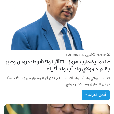
cheikha
أبريل 12, 2026
5
عندما يضطرب هرمز… تتأثر نواكشوط: دروس وعبر
بقلم د مولاي ولد أب ولد أكيك
كتب د. مولاي ولد أب ولد أكيك …. لم تكن أزمة مضيق هرمز حدثًا بعيدًا
يمكن التعامل معه كخبر دولي…
أكمل القراءة »