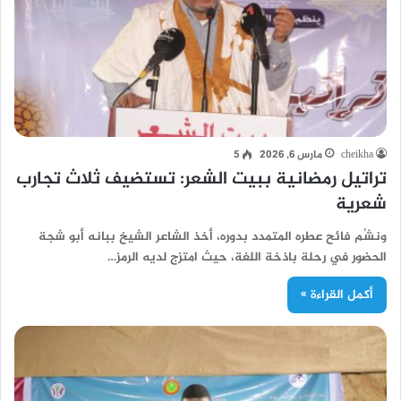
cheikha
مارس 6, 2026
5
تراتيل رمضانية ببيت الشعر: تستضيف ثلاث تجارب
شعرية
ونشُم فائح عطره المتمدد بدوره، أخذ الشاعر الشيخ ببانه أبو شجة
الحضور في رحلة باذخة اللغة، حيث امتزج لديه الرمز…
أكمل القراءة »