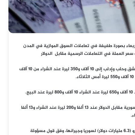
الأربعاء بصورة طفيفة في تعاملات السوق الموازية في المدن
عر العملة في التعاملات الرسمية مقابل الدولار
ووصل سعر صرف الليرة السورية مقابل الدولار في دمشق وحلب وإدلب إلى 10 آلاف و350 ليرة عند الشراء من 10 آلاف
ع.
واصل مصرف سوريا المركزي تثبيت سعر صرف الليرة السورية مقابل الدولار عند 13 ألفا و200 ليرة عند الشراء و13 ألفا
الاتحاد الاروبي وشركاؤه بتقديم 5.8 مليارات يورو (6.3 مليارات دولار) لسوريا وجيرانها، وفق قول مسؤولة