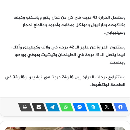
وستصل الحرارة 43 درجة في كل من عدل بكرو وباسكنو وكيفه
وكنكوصه وباركيول ومونكل ومقامه وأمبود ومقطع لحجار
وسيليبابي.
وستكون الحرارة عن حاجز الـ 42 درجة في ولاته وكيهيدي وألاك،
فيما يتصل الـ 41 درجة في الطينطان وتيشيت وبوغي وروصو
وبتلميت.
وستتراوح درجات الحرارة بين 16 و24 درجة في نواذيبو، و18 و32 في
العاصمة نواكشوط.