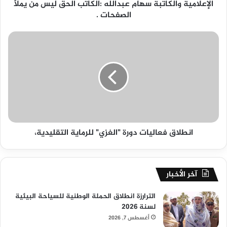
الإعلامية والكاتبة سهام عبدالله :الكاتب الحق ليس من يملأ
الصفحات .
انطلاق فعاليات دورة "الغزي" للرماية التقليدية،
آخر الأخبار
الترارزة انطلاق الحملة الوطنية للسياحة البيئية
لسنة 2026
أغسطس 7, 2026