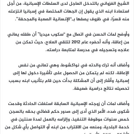
الشيخ الغزواني بالتدخل العاجل لدى السلطات الإسبانية، من أجل
استعادة ابنه الذي يقول إن الجهات المختصة في إسبانيا انتزعته
منه قسرًا، في ظروف يصفها بـ“الإنسانية الصعبة والمجحفة”.
وأوضح لمات الحسن في اتصال مع “سكوب ميديا” أن طفله يعاني
من إعاقة، وأنه أحضره عام 2012 لتلقي العلاج، حيث تمكن من
علاجه وتسجيله في مدرسة لمتابعة دراسته.
وأضاف أنه ترك والدته في نواكشوط، وهي تعاني من نفس
الإعاقة، لكنه لم يتمكن من الحصول على تأشيرة دخول لها إلى
إسبانيا. وأشار إلى أن المشكلة بدأت حين قام بتأنيب ابنه بسبب
تحصيله نتائج دراسية ضعيفة.
وأضاف لمات أن زوجته الإسبانية السابقة استغلت الحادثة وقدمت
شكوى ضده، الأمر الذي أدى إلى صدور حكم قضائي بحقه بالسجن
خمس سنوات موقوفة التنفيذ، وإلزامه بالعمل لمدة سنتين في
خدمة البلدية، ومنعه من الاقتراب من ابنه أو التواصل بأي شكل من