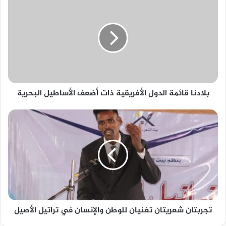
بلادنا قائمة الدول الأفريقية ذات أضعف الأساطيل البحرية
تجربتان شعريتان تغنيان للوطن والإنسان في تراتيل الأصيل