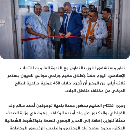
نظم مستشفى النور، بالتعاون مع الندوة العالمية للشباب
الإسلامي، اليوم حفلًا لإطلاق مخيم جراحي مجاني للعيون يستمر
ثلاثة أيام، من المقرر أن تُجرى خلاله 450 عملية جراحية لصالح
المرضى من مختلف مناطق البلاد.
وجرى افتتاح المخيم بحضور عمدة بلدية توجونين أحمد سالم ولد
الفيلالي، والدكتور اعل ولد أميده المكلف بمهمة في وزارة الصحة،
ممثلًا للوزير، إضافة إلى المدير الجهوي للصحة بنواكشوط الشمالية
الدكتور محمد سعيد ولد المجتبى، والطبيب الرئيسي للمقاطعة