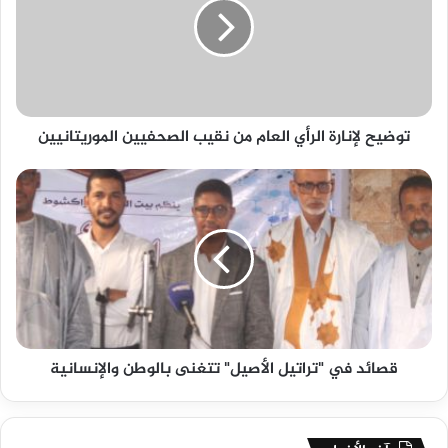
توضيح لإنارة الرأي العام من نقيب الصحفيين الموريتانيين
قصائد في "تراتيل الأصيل" تتغنى بالوطن والإنسانية