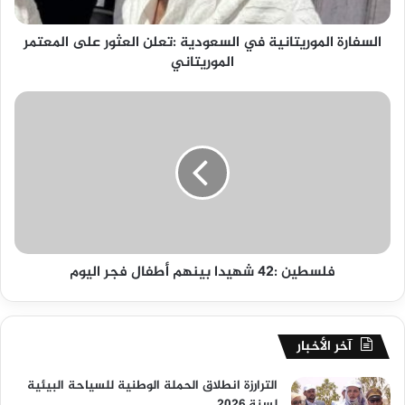
السفارة الموريتانية في السعودية :تعلن العثور على المعتمر
الموريتاني
فلسطين :42 شهيدا بينهم أطفال فجر اليوم
آخر الأخبار
الترارزة انطلاق الحملة الوطنية للسياحة البيئية
لسنة 2026