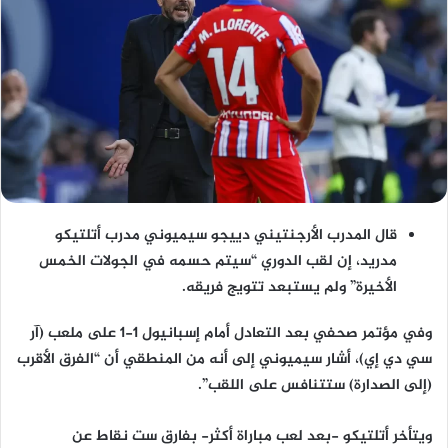
قال المدرب الأرجنتيني دييجو سيميوني مدرب أتلتيكو
مدريد، إن لقب الدوري “سيتم حسمه في الجولات الخمس
الأخيرة” ولم يستبعد تتويج فريقه.
وفي مؤتمر صحفي بعد التعادل أمام إسبانيول 1-1 على ملعب (آر
سي دي إي)، أشار سيميوني إلى أنه من المنطقي أن “الفرق الأقرب
(إلى الصدارة) ستتنافس على اللقب”.
ويتأخر أتلتيكو -بعد لعب مباراة أكثر- بفارق ست نقاط عن