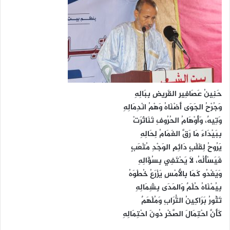
حَنِينُ عَصَافِيرِ القَرِيضِ بِبَالِهِ
وَجُرْحُ الجَوَى أَضْنَاهُ وَهْمُ انْدِمَالِهِ
وَتِيهٌ، وَأَوْهَامُ الحُرُوفِ تَنَاثَرَتْ
بِبَيْدَاءَ مَا رَقَّ الغَمَامُ لِحَالِهِ
يَرُوحُ لِقَلْبٍ دَائِمِ الوَجْدِ مُتْعَبٍ
فَيَسْأَلُهُ، لَا يَحْتَفِي بِسُؤَالِهِ
وَيَغْدُو كَمَا بِالأَمْسِ يَزْرَعُ خُطْوَهُ
بِيُمْنَاهُ حُلْمٌ وَالمَدَى بِشِمَالِهِ
تَثُورُ بَرَاكِينُ التُّرَابِ وَمُلْهَمٌ
كَأَنَّ احْتِمَالَ الصَّخْرِ دُونَ احْتِمَالِهِ