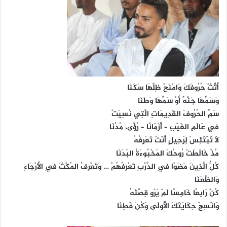
أَثِّثْ حُرُوفَكَ وَامْنَحْ ظِلَّهَا سَكَنَا
وَسَمِّهَا جَنَّهً أَوْ سَمِّهَا وَطَنَا
سَمِّ الحُرُوفَ القَدِيمَاتِ الَّتِي نُسِيَتْ
فِي عَالَمِ الغَيْبِ – أَزْمَانًا – رُؤًى، مُدُنَا
لَا تَبْتَئِسْ لِرَحِيلٍ أَنْتَ تَعْرِفُهُ
مُذْ خَالَطَتْ رُوحُكَ المَخْبُوءَةُ البَدَنَا
كُلُّ الَّذِينَ مَضَوْا فِي الدَّرْبِ تَعْرِفُهُمْ … وَتَعْرِفُ المُكْثَ فِي الأَرْجَاءِ
وَالظَّعَنَا
كُنْ رَابِعًا خَامِسًا لَمْ يَرْوِ قِصَّتَهُ
وَانْسِجْ حِكَايَتَكَ الأُولَى وَكُنْ فَطِنَا