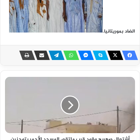
الضاد بموريتانيا.
أشتعال صهريج وقود قرب ملتقى المسجد الأحمر بتوجنين