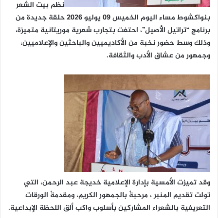
نظم بيت الشعر
بنواكشوط مساء اليوم الخميس 09 يوليو 2026 حلقة جديدة من
برنامج “تراتيل الأصيل”، احتفت بتجارب شعرية موريتانية متميزة،
وذلك وسط حضور نخبة من الأكاديميين والباحثين والإعلاميين،
وجمهور من عشاق الأدب والثقافة.
وقد تميزت الأمسية بإدارة الإعلامية خديجة عبد الرحمن، التي
تولت تقديم المنبر ، مرحبةً بالجمهور الكريم، ومقدمةً الورقات
التعريفية بالشعراء المشاركين بأسلوب واكب ألق اللحظة الإبداعية.