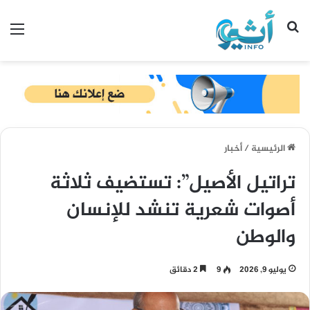
بحث عن
الق
الرئيسية
/
أخبار
تراتيل الأصيل”: تستضيف ثلاثة
أصوات شعرية تنشد للإنسان
والوطن
يوليو 9, 2026
9
2 دقائق