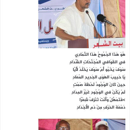
هُوَ هَذَا الجُمُوحُ هَذَا التَّمَادِي
فِي القَوَافِي المُجَنَّحَاتِ الشِّدَادِ
سَوْفَ يَخْبُو أَمْ سَوْفَ يَخْلُدُ لَأْيًا
يَا حَبِيبَ الهَوَى الجَدِيدِ المُعَادِ
حِينَ كَانَ الوُجُودُ لَحْظَةَ صَمْتٍ
لَمْ يَكُنْ فِي الوُجُودِ غَيْرُ المِدَادِ
>فَتَمَهَّلْ وَأَنْتَ تَنْزِفُ شِعْرًا
دَمْعَةَ الحَرْفِ مِنْ دَمِ الأَجْدَادِ