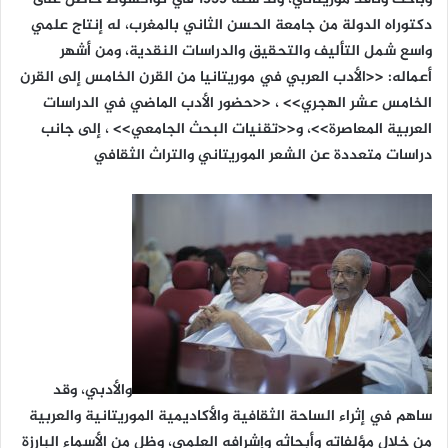
دكتوراه الدولة من جامعة الحسن الثاني بالمغرب، له إنتاج علمي
واسع شمل التأليف والتحقيق والدراسات النقدية، ومن أشهر
أعماله: <<الأدب العربي في موريتانيا من القرن الخامس إلى القرن
الخامس عشر الهجري>> ، <<حضور الأدب الماضي في الدراسات
العربية المعاصرة>>، و<<تقنيات البحث الجامعي>> ، إلى جانب
دراسات متعددة عن الشعر الموريتاني والتراث الثقافي
والأدبي، وقد
ساهم في إثراء الساحة الثقافية والأكاديمية الموريتانية والعربية
من خلال مؤلفاته وأبحاثه وإشرافه العلمي، وظل من الأسماء البارزة