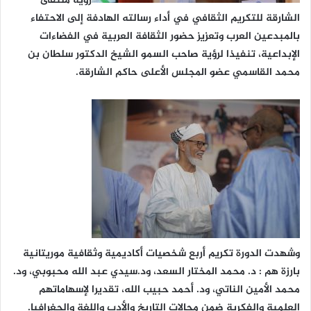
رؤية ملتقى
الشارقة للتكريم الثقافي في أداء رسالته الهادفة إلى الاحتفاء
بالمبدعين العرب وتعزيز حضور الثقافة العربية في الفضاءات
الإبداعية، تنفيذا لرؤية صاحب السمو الشيخ الدكتور سلطان بن
محمد القاسمي عضو المجلس الأعلى حاكم الشارقة.
وشهدت الدورة تكريم أربع شخصيات أكاديمية وثقافية موريتانية
بارزة هم : د. محمد المختار السعد، ود.سيدي عبد الله محبوبي، ود.
محمد الأمين الناتي، ود. أحمد حبيب الله، تقديرا لإسهاماتهم
العلمية والفكرية ضمن مجالات التاريخ والأدب واللغة والجغرافيا.