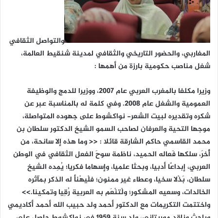
والتواصل الثقافي
المغاربي، والحضور التاريخي والثقافي لمدينة شنقيط العالمة،
شغل مناصب حكومية بارزة من أهمها :
وزيرا مكلفا بالمغرب العربي عام 2007، ووزيرا للدمج والوظيفة
العمومية والشغل عام 2008. وفي كلمة له بالمناسبة عبر عن
شكره وتقديره لبيت الشعر- نواكشوط على جهوده المتواصلة،
موجها التحية والعرفان لصاحب السمو الشيخ الدكتور سلطان بن
محمد القاسمي حاكم الشارقة قائلا : << وما هذه إلا سانحة، من
أُخرَ، سلكها فَعاله الحميد، ناظمة سوحَ الفعل الثقافي في الوطن
العربي، إبداعًا أدبيا، وبحثا علميا، وإسهاما فكريا؛ يُمِده الشيخ
سلطان، بَذْلا سخيا، وعطاء غير ممنون؛ فلْيهْنأ له الذكر بمآثره
الخالدات، وسعيه المشكور؛ ولْتنْعَم به العربية رُقِيا وتمكينا.>>
واختتمت التكريمات مع الدكتور أحمد ولد حبيب الله أحمد أكاديمي
وباحث وناقد موريتاني، ولد سنة 1959 في نواكشوط حاصل على