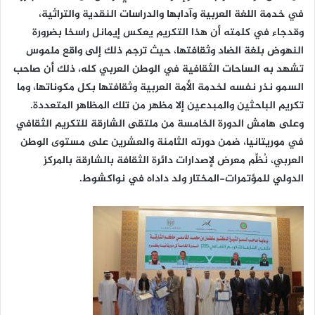
في خدمة اللغة العربية وآدابها والدراسات النقدية والتراثية،
وقدجاء في كلمته أن هذا التكريم يعكس إيمانل راسخا بضرورة
النهوض بلغة الضاد وثقافتها، حيث ترجم ذلك إلى واقع ملموس
تشهد به الساحات الثقافية في الوطن العربي كله، ذلك أن صاحب
السمو نذر نفسه لخدمة الأمة العربية وثقافتها بكل مكوناتها، وما
تكريم الباحثين والمبدعين إلا مظهر من تلك المظاهر المتعددة.
وعلى هامش الدورة الخامسة من ملتقى الشارقة للتكريم الثقافي
في موريتانيا، ضمن دورته الثامنة والعشرين على مستوى الوطن
العربي، نُظِّم معرض لإصدارات دائرة الثقافة بالشارقة بالمركز
الدولي للمؤتمرات-المختار ولد داداه في نواكشوط.