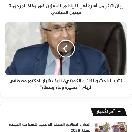
بيان شكر من أسرة أهل لغيلاني للمعزين في وفاة المرحومة
مينين الغيلاني
كتب الباحث والكاتب الكويتي/ نايف شرار الدكتور مصطفى
الزباخ '' مسيرة وفاء وعطاء''
آخر الأخبار
الترارزة انطلاق الحملة الوطنية للسياحة البيئية
لسنة 2026