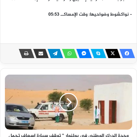
– نواكشوط وضواحيها: وقت الإمساكــ 05:53
وحدة الدرك الوطني في بولنوار “ توقف سيارة اسعاف تحمل