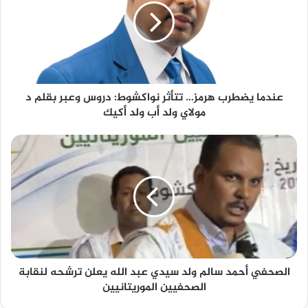
عندما يضطرب هرمز… تتأثر نواكشوط: دروس وعبر بقلم د
مولاي ولد أب ولد أكيك
الصحفي أحمد سالم ولد سيدي عبد الله يعلن ترشحه لنقابة
الصحفيين الموريتانيين