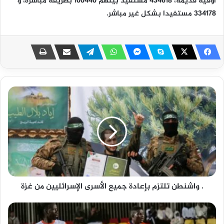
أوقية قديمة، 434618 مستفيد بينهم 100440 بطريقة مباشرة، و
334178 مستفيدا بشكل غير مباشر.
. واشنطن تلتزم بإعادة جميع الأسرى الإسرائليين من غزة