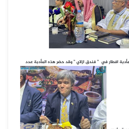
أدبة افطار في ” فندق ازلاي ” وقد حضر هذه المأدبة عدد