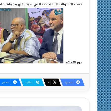
بعد ذاك توالت المداخلات التي صبت في مجملها علي 
دور الاعلام .
فيسبوك
X
سكايب
ماسنجر