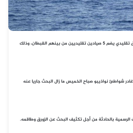
أعلن اليوم السبت في مدينة نواذيبو عن فقدان زورق تقليدي يضم 5 صيادين تقليديين من بينهم القبطان، وذلك
 غادر شواطئ نواذيبو صباح الخميس ما زال البحث جاريا عنه
ت الرسمية بالحادثة من أجل تكثيف البحث عن الزورق وطاقمه.