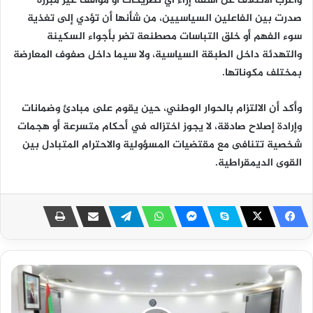
وأعرب الائتلاف عن أسفه إزاء أي تصريحات أو مواقف غير مبررة
صدرت بين الفاعلين السياسيين، من شأنها أن تؤدي إلى تغذية
سوء الفهم أو خلق التباسات مصطنعة تضر بأجواء السكينة
والتهدئة داخل الطبقة السياسية، ولا سيما داخل صفوف المعارضة
بمختلف مكوناتها.
وأكد أن الالتزام بالحوار الوطني، حين يقوم على مبادئ وضمانات
وإرادة إصلاح صادقة، لا يجوز اختزاله في أحكام متسرعة أو هجمات
شخصية تتنافى مع مقتضيات المسؤولية والاحترام المتبادل بين
القوى الديمقراطية.