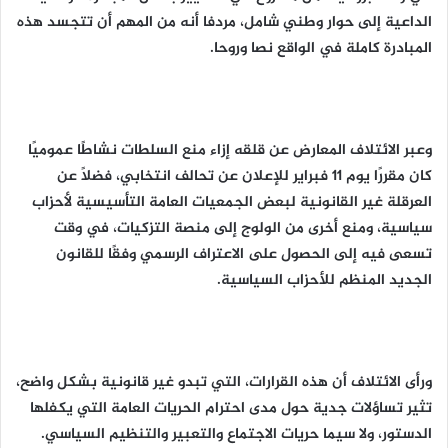
الداعية إلى حوار وطني شامل، مردفا أنه من المهم أن تتجسد هذه
المبادرة كاملة في الواقع نصا وروحا.
وعبر الائتلاف المعارض عن قلقه إزاء منع السلطات نشاطًا عموميًا
كان مقررًا يوم 11 فبراير للإعلان عن تحالف انتخابي، فضلًا عن
العرقلة غير القانونية لبعض الجمعيات العامة التأسيسية لأحزاب
سياسية، ومنع أخرى من الولوج إلى منصة التزكيات، في وقت
تسعى فيه إلى الحصول على الاعتراف الرسمي وفقًا للقانون
الجديد المنظم للأحزاب السياسية.
ورأى الائتلاف أن هذه القرارات، التي تبدو غير قانونية بشكل واضح،
تثير تساؤلات جدية حول مدى احترام الحريات العامة التي يكفلها
الدستور، ولا سيما حريات الاجتماع والتعبير والتنظيم السياسي.