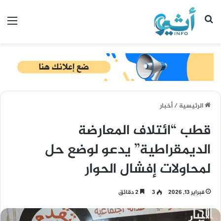
بحث عن
الق
الرئيسية
/
أخبار
قطب “ائتلاف المعارضة
الديمقراطية” يدعو لوضع حل
لمحاولات إفشال الحوار
فبراير 13, 2026
3
2 دقائق