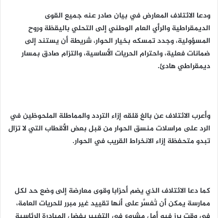
ودعا الائتلاف المعارض في بيان صادر عنه جميع القوى
الديمقراطية والرأي العام الوطني إلى التحلي باليقظة وروح
المسؤولية، وجدد تمسكه بخيار الحوار، شريطة أن يستند إلى
ضمانات فعلية، واحترام الحريات الأساسية، والتزام صادق بمسار
ديمقراطي هادئ.
وأعرب الائتلاف عن بالغ قلقه إزاء التردد والمماطلة الملحوظين في
الرد على مراسلات منسق الحوار من قبل بعض الأقطاب التي لا تزال
تبدو متحفظة إزاء الانخراط القريب في الحوار.
كما دعا الائتلاف الذي يضم أحزابا وقوى معارضة إلى وضع حد لكل
ممارسة يمكن أن تُفسَّر على أنها تقييد غير مبرر للحريات العامة،
في وقت برز فيه أمل مشروع في التغيير بفضل المبادرة الرئاسية