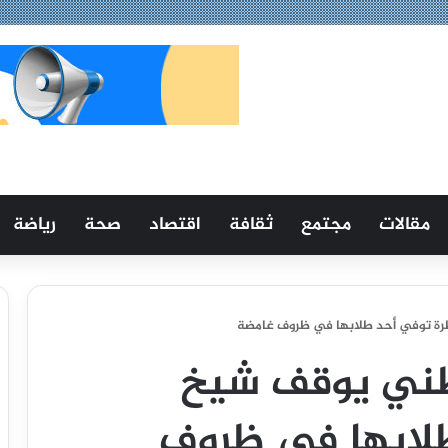
مقالات
مجتمع
ثقافة
اقتصاد
صحة
رياضة
رة توفي أحد طلابها في ظروف غامضة
طني يوقف شيخ
لابها في ظروف