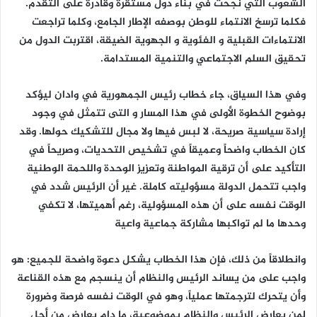
الشعوب التي نجحت في بناء دول مستقرة وقادرة على التقدم.
فكلما ترسخ الانتماء للوطن بوصفه الإطار الجامع، وكلما تراجعت
الانتماءات القبلية و الفئوية و الجهوية الضيقة، اقتربت الدول من
تحقيق السلم الاجتماعي والتنمية المستدامة.
وفي هذا السياق، جاء خطاب رئيس الجمهورية في وادان ليؤكد
بوضوح الخطوة الأولى في هذا المسار و التى تتمثل في وجود
إرادة سياسية صريحة، لا لبس فيها ولا مجال للتشكيك حولها. وقد
كان الخطاب واضحاً وعميقاً في تشخيص التحديات، وصريحاً في
التأكيد على أن ترقية المواطنة وتعزيز الوحدة واللحمة الوطنية
واجب تتحمل الدولة مسؤوليته كاملة. غير أن الرئيس شدد في
الوقت نفسه على أن هذه المسؤولية، رغم أهميتها، لا تكفي
وحدها ما لم تواكبها مشاركة جماعية واعية
وانطلاقاً من ذلك، فإن هذا الخطاب يشكل دعوة واضحة للجميع: هو
واجب على من يساند الرئيس والنظام أن ينسجم مع هذه القناعة
وأن يتحرك لترجمتها عملياً، وهو في الوقت نفسه فرصة وضرورة
لمن يعارض الرئيس والنظام بموضوعية، ما دام يعارض من أجل