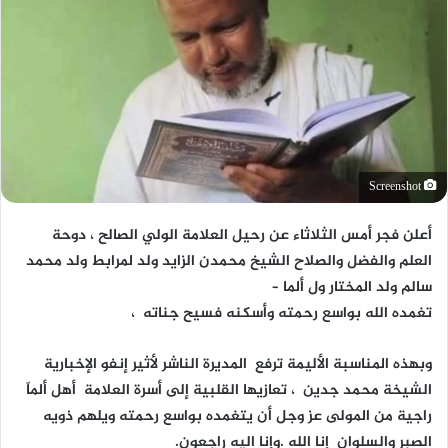
Screenshot
أعلن فجر أمس الثلاثاء عن رحيل العلامة الولي الصالح ، دوحة
العلم والفضل والصلاح الشيخ محمدن الزايد ولد لمرابط ولد محمد
سالم ولد المختار ول ألما –
تغمده الله بواسع رحمته وأسكنه فسيح جناته ،
وبهذه المناسبة الأليمة ترفع المديرة الناشر لأثير إنفو الإخبارية
الشيخة محمد جدين ، تعازيها القلبية إلى أسرة العلامة أهل ألماّ
راجية من المولى عز وجل أن يتغمده بواسع رحمته ويلهم ذويه
الصبر والسلوان إنا الله .وإنا اليه راجعون.