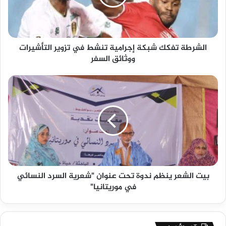
الشرطة تفكك شبكة إجرامية تنشط في تزوير التأشيرات
ووثائق السفر
بيت الشعر ينظم ندوة تحت عنوان "شعرية السرد النسائي
في موريتانيا"