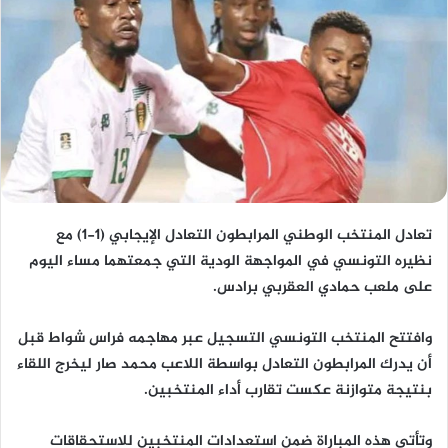
تعادل المنتخب الوطني المرابطون التعادل الإيجابي (1-1) مع
نظيره التونسي في المواجهة الودية التي جمعتهما مساء اليوم
على ملعب حمادي العقربي برادس.
وافتتح المنتخب التونسي التسجيل عبر مهاجمه فراس شواط قبل
أن يدرك المرابطون التعادل بواسطة اللاعب محمد صار ليخرج اللقاء
بنتيجة متوازنة عكست تقارب أداء المنتخبين.
وتأتي هذه المباراة ضمن استعدادات المنتخبين للاستحقاقات