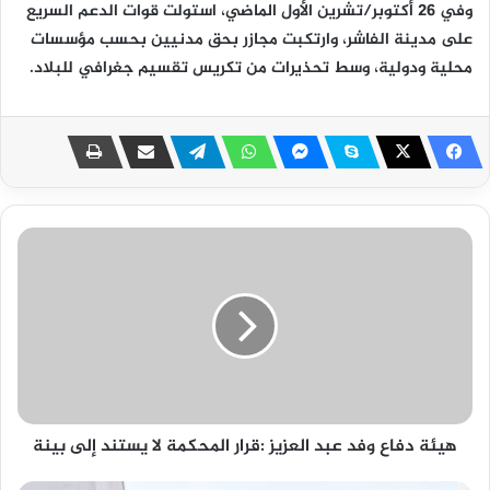
وفي 26 أكتوبر/تشرين الأول الماضي، استولت قوات الدعم السريع
على مدينة الفاشر، وارتكبت مجازر بحق مدنيين بحسب مؤسسات
محلية ودولية، وسط تحذيرات من تكريس تقسيم جغرافي للبلاد.
هيئة دفاع وفد عبد العزيز :قرار المحكمة لا يستند إلى بينة