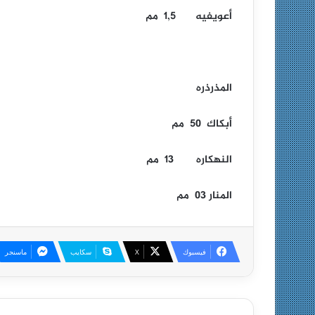
أعويفيه 1,5 مم
المذرذره
أبكاك 50 مم
النهكاره 13 مم
المنار 03 مم
فيسبوك
X
سكايب
ماسنجر