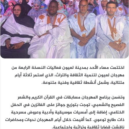
اختتمت مساء الأحد بمدينة لعيون فعاليات النسخة الرابعة من
مهرجان لعيون لتنمية الثقافة والتراث، الذي استمر ثلاثة أيام
متتالية، وشمل أنشطة ثقافية وفنية متنوعة.
وتضمن برنامج المهرجان مسابقات في القرآن الكريم والشعر
الفصيح والشعبي، توجت بتوزيع جوائز على الفائزين في الحفل
الختامي، إضافة إلى أمسيات موسيقية وأدبية وعروض مسرحية
ذات طابع توعوي. كما أقيمت خلال أيام المهرجان ندوات ومحاضرات
ناقشت قضايا ثقافية وتراثية واجتماعية.